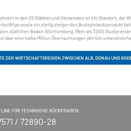
ohnern in den 25 Städten und Gemeinden ist ein Standort, der W
rbstätige sowie ein stetig steigendes Bruttoinlandsprodukt be
gten südlichen Baden-Württemberg. Mehr als 3.000 Studierende
 über eine halbe Million Übernachtungen jährlich unterstreichen
TE DER WIRTSCHAFTSREGION ZWISCHEN ALB, DONAU UND BOD
TLINE FÜR TECHNISCHE RÜCKFRAGEN:
7571 / 72890-28