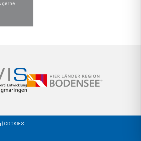
s gerne
g
|
COOKIES