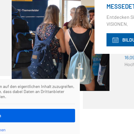
MESSEDET
Entdecken S
VISIONEN.
BILD
16.0
Hoch
m auf den eigentlichen Inhalt zuzugreifen,
e, dass dabei Daten an Drittanbieter
den.
n
nen