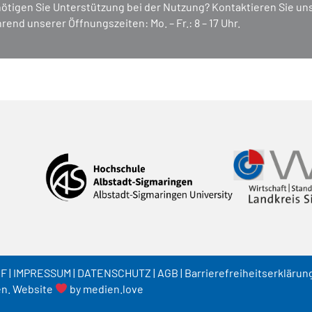
ötigen Sie Unterstützung bei der Nutzung? Kontaktieren Sie un
rend unserer Öffnungszeiten: Mo. – Fr.: 8 – 17 Uhr.
UF
|
IMPRESSUM
|
DATENSCHUTZ
|
AGB
|
Barrierefreiheitserklärun
en. Website
by
medien.love