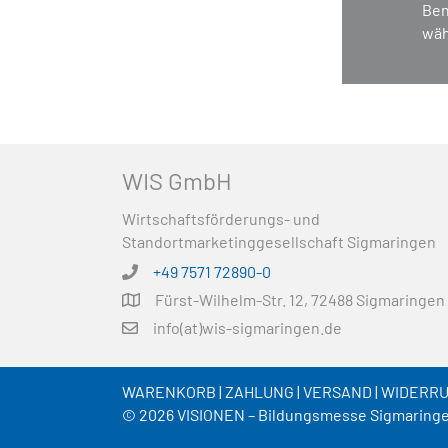
Ben
wäh
WIS GmbH
Wirtschaftsförderungs- und
Standortmarketinggesellschaft Sigmaringen
+49 7571 72890-0
Fürst-Wilhelm-Str. 12, 72488 Sigmaringen
info(at)wis-sigmaringen.de
WARENKORB
|
ZAHLUNG
|
VERSAND
|
WIDERR
© 2026 VISIONEN – Bildungsmesse Sigmaring