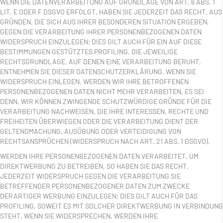
WENN DIE DATENVERARBEITUNG AUF GRUNDLAGE VON ART. 6 ABS. 1
LIT. E ODER F DSGVO ERFOLGT, HABEN SIE JEDERZEIT DAS RECHT, AUS
GRÜNDEN, DIE SICH AUS IHRER BESONDEREN SITUATION ERGEBEN,
GEGEN DIE VERARBEITUNG IHRER PERSONENBEZOGENEN DATEN
WIDERSPRUCH EINZULEGEN; DIES GILT AUCH FÜR EIN AUF DIESE
BESTIMMUNGEN GESTÜTZTES PROFILING. DIE JEWEILIGE
RECHTSGRUNDLAGE, AUF DENEN EINE VERARBEITUNG BERUHT,
ENTNEHMEN SIE DIESER DATENSCHUTZERKLÄRUNG. WENN SIE
WIDERSPRUCH EINLEGEN, WERDEN WIR IHRE BETROFFENEN
PERSONENBEZOGENEN DATEN NICHT MEHR VERARBEITEN, ES SEI
DENN, WIR KÖNNEN ZWINGENDE SCHUTZWÜRDIGE GRÜNDE FÜR DIE
VERARBEITUNG NACHWEISEN, DIE IHRE INTERESSEN, RECHTE UND
FREIHEITEN ÜBERWIEGEN ODER DIE VERARBEITUNG DIENT DER
GELTENDMACHUNG, AUSÜBUNG ODER VERTEIDIGUNG VON
RECHTSANSPRÜCHEN (WIDERSPRUCH NACH ART. 21 ABS. 1 DSGVO).
WERDEN IHRE PERSONENBEZOGENEN DATEN VERARBEITET, UM
DIREKTWERBUNG ZU BETREIBEN, SO HABEN SIE DAS RECHT,
JEDERZEIT WIDERSPRUCH GEGEN DIE VERARBEITUNG SIE
BETREFFENDER PERSONENBEZOGENER DATEN ZUM ZWECKE
DERARTIGER WERBUNG EINZULEGEN; DIES GILT AUCH FÜR DAS
PROFILING, SOWEIT ES MIT SOLCHER DIREKTWERBUNG IN VERBINDUNG
STEHT. WENN SIE WIDERSPRECHEN, WERDEN IHRE